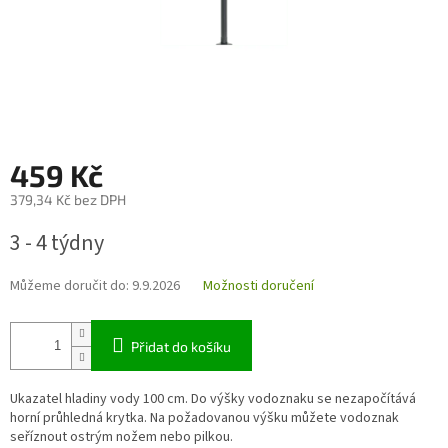
459 Kč
379,34 Kč bez DPH
Měrná
3 - 4 týdny
cena:
Můžeme doručit do:
9.9.2026
Možnosti doručení
Přidat do košíku
Ukazatel hladiny vody 100 cm. Do výšky vodoznaku se nezapočítává
horní průhledná krytka. Na požadovanou výšku můžete vodoznak
seříznout ostrým nožem nebo pilkou.