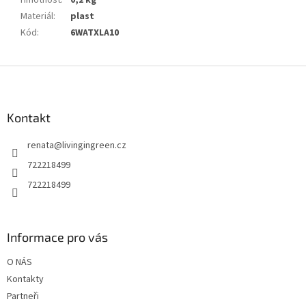
Hmotnost
:
0,2 kg
Materiál
:
plast
Kód
:
6WATXLA10
Z
á
p
a
Kontakt
t
renata
@
livingingreen.cz
í
722218499
722218499
Informace pro vás
O NÁS
Kontakty
Partneři