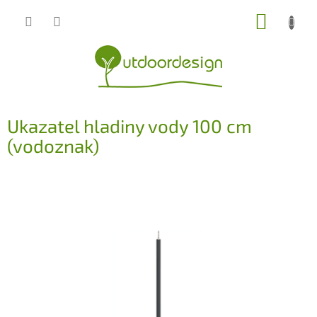
Přejít
NÁKUP
na
obsah
KOŠÍK
Ukazatel hladiny vody 100 cm
(vodoznak)