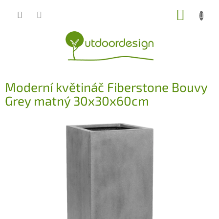
Přejít
NÁKUP
na
obsah
KOŠÍK
Moderní květináč Fiberstone Bouvy
Grey matný 30x30x60cm