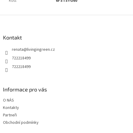
Kód
:
6FSTSYG60
Z
á
p
a
Kontakt
t
renata
@
livingingreen.cz
í
722218499
722218499
Informace pro vás
O NÁS
Kontakty
Partneři
Obchodní podmínky