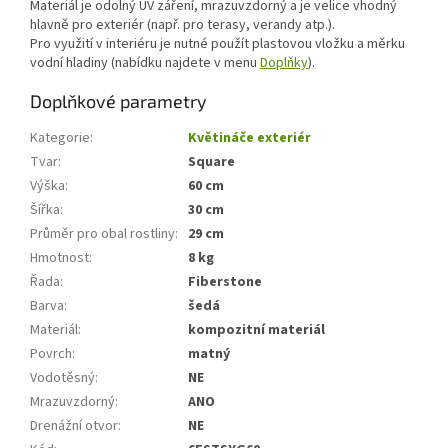
Materiál je odolný UV záření, mrazuvzdorný a je velice vhodný
hlavně pro exteriér (např. pro terasy, verandy atp.).
Pro využití v interiéru je nutné použít plastovou vložku a měrku
vodní hladiny (nabídku najdete v menu
Doplňky
).
Doplňkové parametry
Kategorie
:
Květináče exteriér
Tvar
:
Square
Výška
:
60 cm
Šířka
:
30 cm
Průměr pro obal rostliny
:
29 cm
Hmotnost
:
8 kg
Řada
:
Fiberstone
Barva
:
šedá
Materiál
:
kompozitní materiál
Povrch
:
matný
Vodotěsný
:
NE
Mrazuvzdorný
:
ANO
Drenážní otvor
:
NE