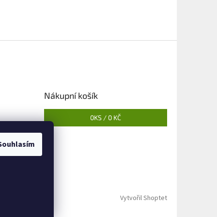
Nákupní košík
0
KS /
0 KČ
Souhlasím
Vytvořil Shoptet