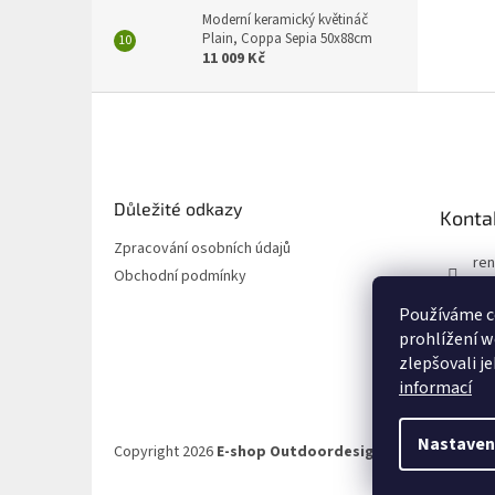
Moderní keramický květináč
Plain, Coppa Sepia 50x88cm
11 009 Kč
Z
á
p
a
t
Důležité odkazy
Konta
í
Zpracování osobních údajů
ren
Obchodní podmínky
72
Používáme c
72
prohlížení w
zlepšovali j
informací
Nastaven
Copyright 2026
E-shop Outdoordesign.cz
. Všechna prá