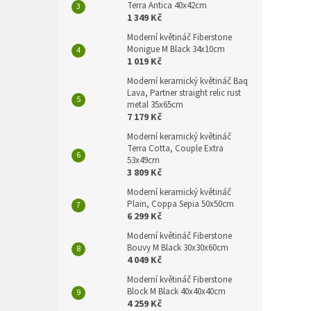
Terra Antica 40x42cm
1 349 Kč
Moderní květináč Fiberstone
Monigue M Black 34x10cm
1 019 Kč
Moderní keramický květináč Baq
Lava, Partner straight relic rust
metal 35x65cm
7 179 Kč
Moderní keramický květináč
Terra Cotta, Couple Extra
53x49cm
3 809 Kč
Moderní keramický květináč
Plain, Coppa Sepia 50x50cm
6 299 Kč
Moderní květináč Fiberstone
Bouvy M Black 30x30x60cm
4 049 Kč
Moderní květináč Fiberstone
Block M Black 40x40x40cm
4 259 Kč