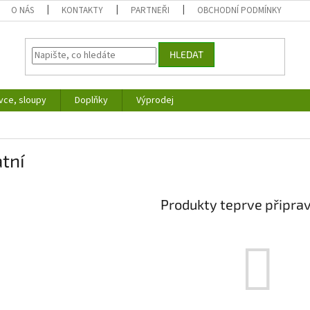
O NÁS
KONTAKTY
PARTNEŘI
OBCHODNÍ PODMÍNKY
HLEDAT
vce, sloupy
Doplňky
Výprodej
tní
Produkty teprve připra