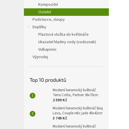
n
Kompozitní
e
Ostatní
l
Podstavce, sloupy
Doplňky
Plastová vložka do květináče
Ukazatel hladiny vody (vodoznak)
Vulkaponic
Výprodej
Top 10 produktů
Moderní keramický květináč
Terra Cotta, Partner 36x70cm
2 599 Kč
Moderní keramický květináč Baq
Lava, Couple relic jade 45x42cm
3 749 Kč
Moderní keramický květináč