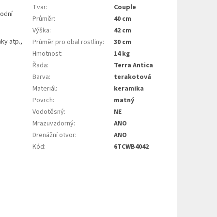
Tvar
:
Couple
vodní
Průměr
:
40 cm
Výška
:
42 cm
ky atp.,
Průměr pro obal rostliny
:
30 cm
Hmotnost
:
14 kg
Řada
:
Terra Antica
Barva
:
terakotová
Materiál
:
keramika
Povrch
:
matný
Vodotěsný
:
NE
Mrazuvzdorný
:
ANO
Drenážní otvor
:
ANO
Kód
:
6TCWB4042