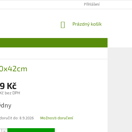
Přihlášení
NÁKUPNÍ
Prázdný košík
KOŠÍK
 40x42cm
9 Kč
 Kč bez DPH
týdny
oručit do:
8.9.2026
Možnosti doručení