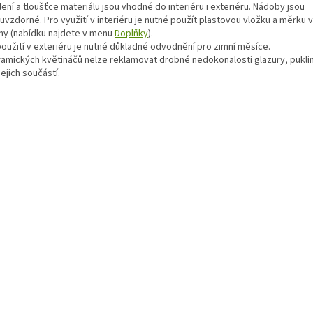
ení a tloušťce materiálu jsou vhodné do interiéru i exteriéru. Nádoby jsou
vzdorné. Pro využití v interiéru je nutné použít plastovou vložku a měrku 
iny (nabídku najdete v menu
Doplňky
).
použití v exteriéru je nutné důkladné odvodnění pro zimní měsíce.
ramických květináčů nelze reklamovat drobné nedokonalosti glazury, puklin
jejich součástí.