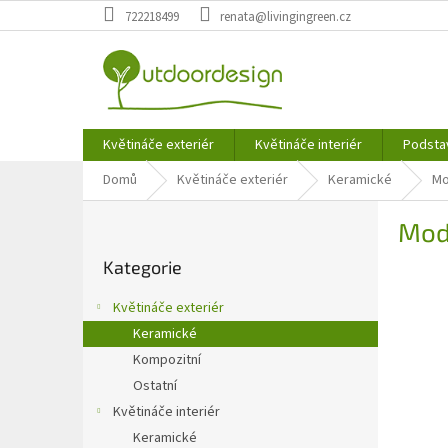
Přejít
722218499
renata@livingingreen.cz
na
obsah
Květináče exteriér
Květináče interiér
Podsta
Domů
Květináče exteriér
Keramické
Mo
P
Mod
o
Přeskočit
s
Kategorie
kategorie
t
r
Květináče exteriér
a
Keramické
n
Kompozitní
n
í
Ostatní
p
Květináče interiér
a
Keramické