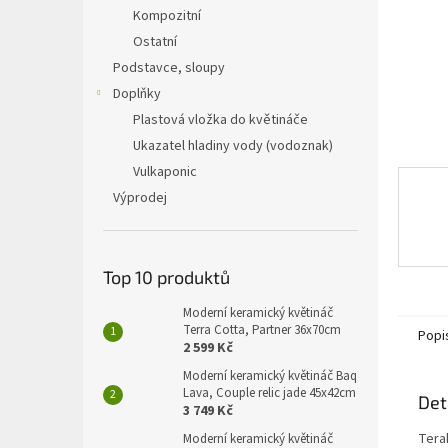
n
Kompozitní
e
Ostatní
l
Podstavce, sloupy
Doplňky
Plastová vložka do květináče
Ukazatel hladiny vody (vodoznak)
Vulkaponic
Výprodej
Top 10 produktů
Moderní keramický květináč
Terra Cotta, Partner 36x70cm
Popi
2 599 Kč
Moderní keramický květináč Baq
Lava, Couple relic jade 45x42cm
Det
3 749 Kč
Tera
Moderní keramický květináč