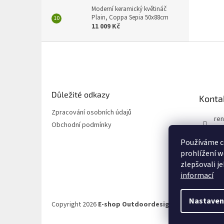
Moderní keramický květináč
Plain, Coppa Sepia 50x88cm
11 009 Kč
Z
á
p
a
t
Důležité odkazy
Konta
í
Zpracování osobních údajů
ren
Obchodní podmínky
72
Používáme c
72
prohlížení w
zlepšovali j
informací
Nastaven
Copyright 2026
E-shop Outdoordesign.cz
. Všechna prá