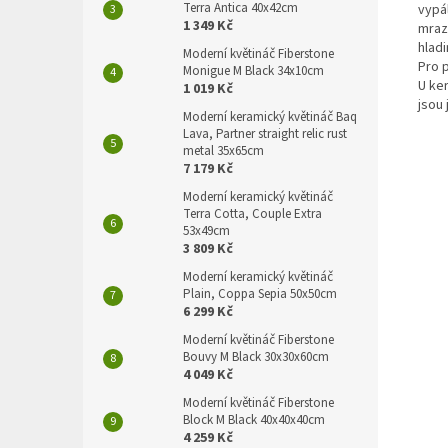
Terra Antica 40x42cm
vypál
1 349 Kč
mrazu
hlad
Moderní květináč Fiberstone
Pro 
Monigue M Black 34x10cm
U ke
1 019 Kč
jsou 
Moderní keramický květináč Baq
Lava, Partner straight relic rust
metal 35x65cm
7 179 Kč
Moderní keramický květináč
Terra Cotta, Couple Extra
53x49cm
3 809 Kč
Moderní keramický květináč
Plain, Coppa Sepia 50x50cm
6 299 Kč
Moderní květináč Fiberstone
Bouvy M Black 30x30x60cm
4 049 Kč
Moderní květináč Fiberstone
Block M Black 40x40x40cm
4 259 Kč