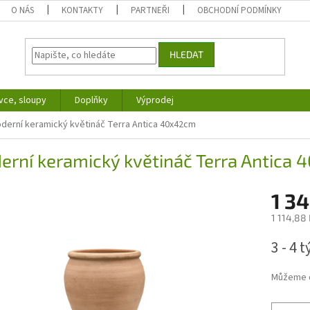
O NÁS
KONTAKTY
PARTNEŘI
OBCHODNÍ PODMÍNKY
HLEDAT
vce, sloupy
Doplňky
Výprodej
derní keramický květináč Terra Antica 40x42cm
erní keramický květináč Terra Antica
1 34
1 114,88
Měrná
3 - 4 
cena:
Můžeme d