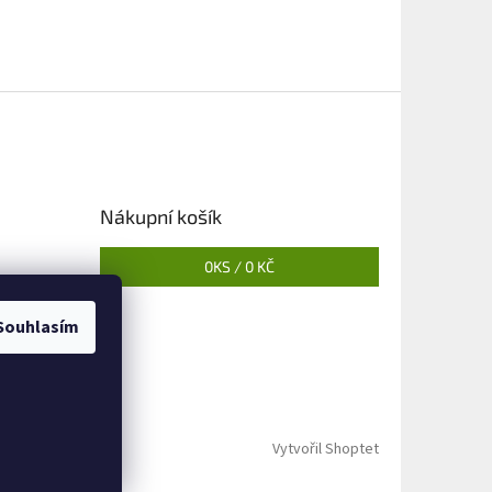
Nákupní košík
0
KS /
0 KČ
Souhlasím
Vytvořil Shoptet