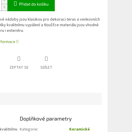
Přidat do košíku
é nádoby jsou klasikou pro dekoraci teras a venkovních
Díky kvalitnímu vypálení a tloušťce materiálu jsou vhodné
ru i exteriéru.
informace
ZEPTAT SE
SDÍLET
Doplňkové parametry
kvalitnímu
Kategorie
:
Keramické