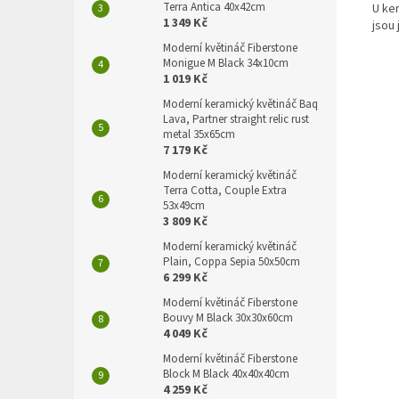
Terra Antica 40x42cm
U ke
1 349 Kč
jsou 
Moderní květináč Fiberstone
Monigue M Black 34x10cm
1 019 Kč
Moderní keramický květináč Baq
Lava, Partner straight relic rust
metal 35x65cm
7 179 Kč
Moderní keramický květináč
Terra Cotta, Couple Extra
53x49cm
3 809 Kč
Moderní keramický květináč
Plain, Coppa Sepia 50x50cm
6 299 Kč
Moderní květináč Fiberstone
Bouvy M Black 30x30x60cm
4 049 Kč
Moderní květináč Fiberstone
Block M Black 40x40x40cm
4 259 Kč