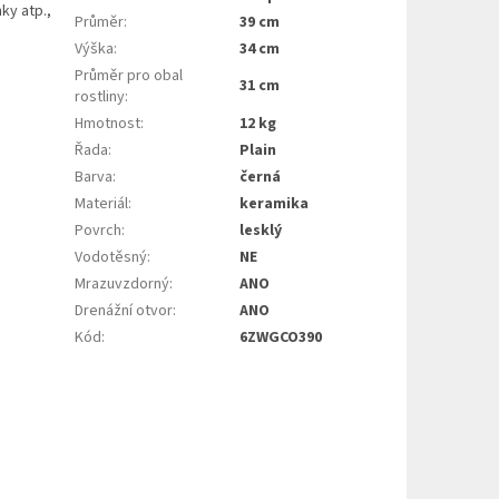
ky atp.,
Průměr
:
39 cm
Výška
:
34 cm
Průměr pro obal
31 cm
rostliny
:
Hmotnost
:
12 kg
Řada
:
Plain
Barva
:
černá
Materiál
:
keramika
Povrch
:
lesklý
Vodotěsný
:
NE
Mrazuvzdorný
:
ANO
Drenážní otvor
:
ANO
Kód
:
6ZWGCO390