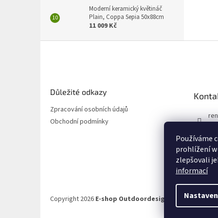
Moderní keramický květináč
Plain, Coppa Sepia 50x88cm
11 009 Kč
Z
á
p
a
t
Důležité odkazy
Konta
í
Zpracování osobních údajů
ren
Obchodní podmínky
72
Používáme c
72
prohlížení w
zlepšovali j
informací
Nastaven
Copyright 2026
E-shop Outdoordesign.cz
. Všechna prá