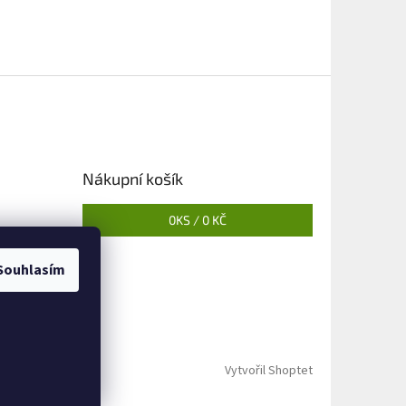
Nákupní košík
0
KS /
0 KČ
Souhlasím
Vytvořil Shoptet