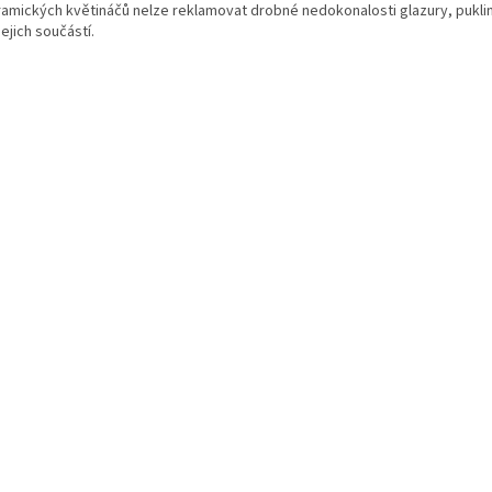
ramických květináčů nelze reklamovat drobné nedokonalosti glazury, puklin
jejich součástí.