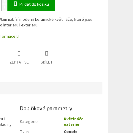
Přidat do košíku
lain nabízí moderní keramické květináče, které jsou
 interiéru i exteriéru.
informace
ZEPTAT SE
SDÍLET
Doplňkové parametry
u i
Květináče
Kategorie
:
hladiny
exteriér
Tvar
:
Couple