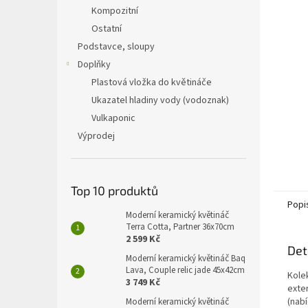
n
Kompozitní
e
Ostatní
l
Podstavce, sloupy
Doplňky
Plastová vložka do květináče
Ukazatel hladiny vody (vodoznak)
Vulkaponic
Výprodej
Top 10 produktů
Popi
Moderní keramický květináč
Terra Cotta, Partner 36x70cm
2 599 Kč
Det
Moderní keramický květináč Baq
Lava, Couple relic jade 45x42cm
Kole
3 749 Kč
exter
(nab
Moderní keramický květináč