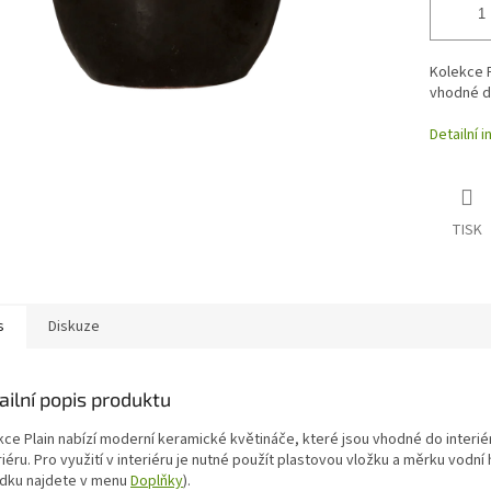
Kolekce P
vhodné do
Detailní 
TISK
s
Diskuze
ailní popis produktu
kce Plain nabízí moderní keramické květináče, které jsou vhodné do interiér
iéru. Pro využití v interiéru je nutné použít plastovou vložku a měrku vodní 
ídku najdete v menu
Doplňky
).