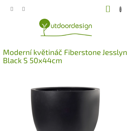
Přejít
NÁKUP
na
obsah
KOŠÍK
Moderní květináč Fiberstone Jesslyn
Black S 50x44cm