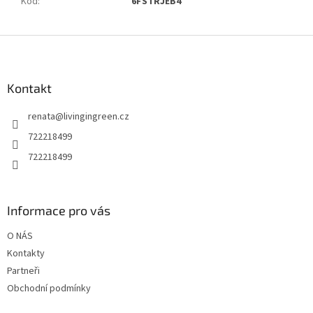
Kód
:
6FSTRJEB4
Z
á
p
a
Kontakt
t
renata
@
livingingreen.cz
í
722218499
722218499
Informace pro vás
O NÁS
Kontakty
Partneři
Obchodní podmínky