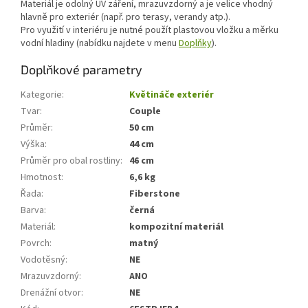
Materiál je odolný UV záření, mrazuvzdorný a je velice vhodný
hlavně pro exteriér (např. pro terasy, verandy atp.).
Pro využití v interiéru je nutné použít plastovou vložku a měrku
vodní hladiny (nabídku najdete v menu
Doplňky
).
Doplňkové parametry
Kategorie
:
Květináče exteriér
Tvar
:
Couple
Průměr
:
50 cm
Výška
:
44 cm
Průměr pro obal rostliny
:
46 cm
Hmotnost
:
6,6 kg
Řada
:
Fiberstone
Barva
:
černá
Materiál
:
kompozitní materiál
Povrch
:
matný
Vodotěsný
:
NE
Mrazuvzdorný
:
ANO
Drenážní otvor
:
NE