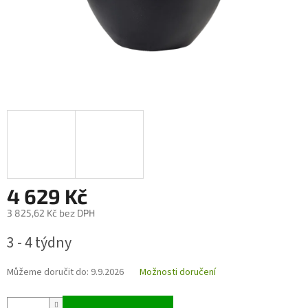
4 629 Kč
3 825,62 Kč bez DPH
Měrná
3 - 4 týdny
cena:
Můžeme doručit do:
9.9.2026
Možnosti doručení