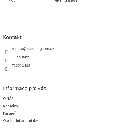
Kód
:
6FSTGWBV6
Z
á
p
a
Kontakt
t
renata
@
livingingreen.cz
í
722218499
722218499
Informace pro vás
O NÁS
Kontakty
Partneři
Obchodní podmínky