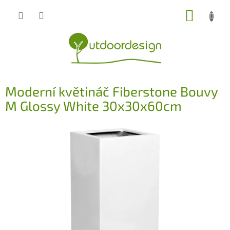
Přejít
NÁKUP
na
obsah
KOŠÍK
Moderní květináč Fiberstone Bouvy
M Glossy White 30x30x60cm