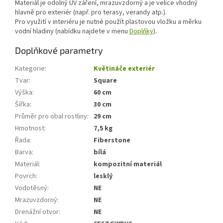
Materiál je odolný UV záření, mrazuvzdorný a je velice vhodný
hlavně pro exteriér (např. pro terasy, verandy atp.).
Pro využití v interiéru je nutné použít plastovou vložku a měrku
vodní hladiny (nabídku najdete v menu
Doplňky
).
Doplňkové parametry
Kategorie
:
Květináče exteriér
Tvar
:
Square
Výška
:
60 cm
Šířka
:
30 cm
Průměr pro obal rostliny
:
29 cm
Hmotnost
:
7,5 kg
Řada
:
Fiberstone
Barva
:
bílá
Materiál
:
kompozitní materiál
Povrch
:
lesklý
Vodotěsný
:
NE
Mrazuvzdorný
:
NE
Drenážní otvor
:
NE