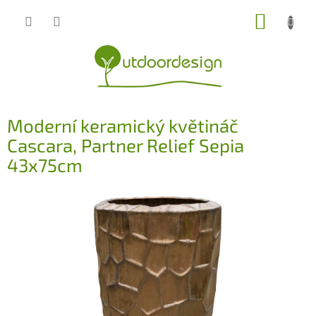
Přejít
NÁKUP
na
obsah
KOŠÍK
Moderní keramický květináč
Cascara, Partner Relief Sepia
43x75cm