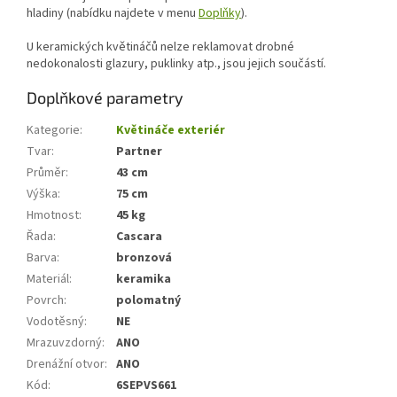
hladiny (nabídku najdete v menu
Doplňky
).
U keramických květináčů nelze reklamovat drobné
nedokonalosti glazury, puklinky atp., jsou jejich součástí.
Doplňkové parametry
Kategorie
:
Květináče exteriér
Tvar
:
Partner
Průměr
:
43 cm
Výška
:
75 cm
Hmotnost
:
45 kg
Řada
:
Cascara
Barva
:
bronzová
Materiál
:
keramika
Povrch
:
polomatný
Vodotěsný
:
NE
Mrazuvzdorný
:
ANO
Drenážní otvor
:
ANO
Kód
:
6SEPVS661