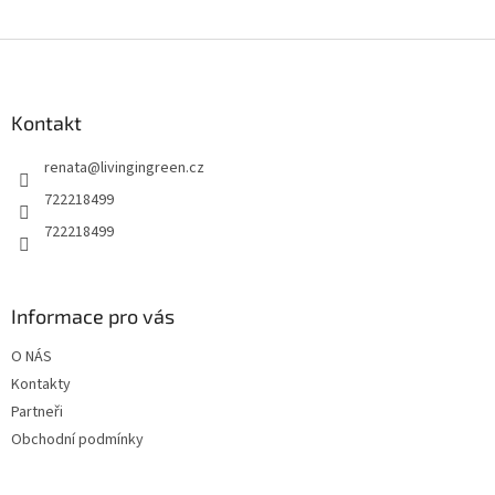
Z
á
p
a
Kontakt
t
renata
@
livingingreen.cz
í
722218499
722218499
Informace pro vás
O NÁS
Kontakty
Partneři
Obchodní podmínky