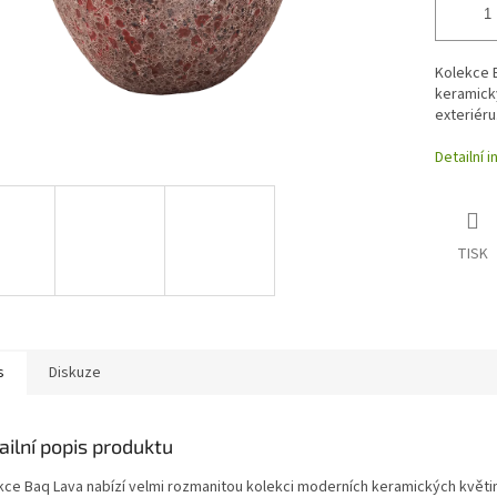
Kolekce B
keramický
exteriéru
Detailní 
TISK
s
Diskuze
ailní popis produktu
kce Baq Lava nabízí velmi rozmanitou kolekci moderních keramických květi