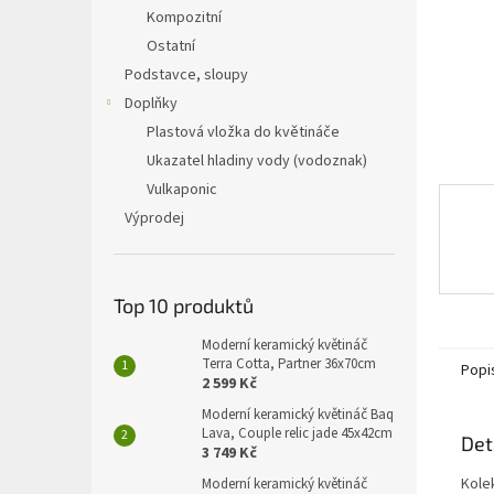
n
Kompozitní
e
Ostatní
l
Podstavce, sloupy
Doplňky
Plastová vložka do květináče
Ukazatel hladiny vody (vodoznak)
Vulkaponic
Výprodej
Top 10 produktů
Moderní keramický květináč
Terra Cotta, Partner 36x70cm
Popi
2 599 Kč
Moderní keramický květináč Baq
Lava, Couple relic jade 45x42cm
Det
3 749 Kč
Kole
Moderní keramický květináč