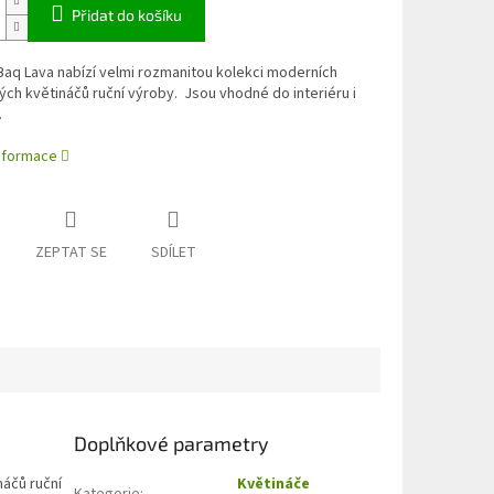
Přidat do košíku
aq Lava nabízí velmi rozmanitou kolekci moderních
ch květináčů ruční výroby. Jsou vhodné do interiéru i
.
informace
ZEPTAT SE
SDÍLET
Doplňkové parametry
náčů ruční
Květináče
Kategorie
: