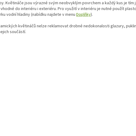
by. Květináče jsou výrazné svým neobvyklým povrchem a každý kus je tím 
vhodné do interiéru i exteriéru. Pro využití v interiéru je nutné použít plas
rku vodní hladiny (nabídku najdete v menu
Doplňky
).
ramických květináčů nelze reklamovat drobné nedokonalosti glazury, puklin
jejich součástí.