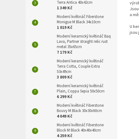
Terra Antica 40x42cm
výro
1 349 Kč
Jsou 
a mě
Moderní květináč Fiberstone
Monigue M Black 34x10cm
U ke
1 019 Kč
jsou 
Moderní keramický květináč Baq
Lava, Partner straight relic rust
metal 35x65cm
7 179 Kč
Moderní keramický květináč
Terra Cotta, Couple Extra
53x49cm
3 809 Kč
Moderní keramický květináč
Plain, Coppa Sepia 50x50cm
6 299 Kč
Moderní květináč Fiberstone
Bouvy M Black 30x30x60cm
4 049 Kč
Moderní květináč Fiberstone
Block M Black 40x40x40cm
4 259 Kč