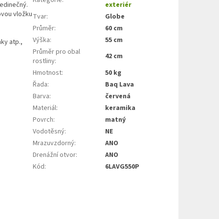
jedinečný.
exteriér
tovou vložku
Tvar
:
Globe
Průměr
:
60 cm
Výška
:
55 cm
ky atp.,
Průměr pro obal
42 cm
rostliny
:
Hmotnost
:
50 kg
Řada
:
Baq Lava
Barva
:
červená
Materiál
:
keramika
Povrch
:
matný
Vodotěsný
:
NE
Mrazuvzdorný
:
ANO
Drenážní otvor
:
ANO
Kód
:
6LAVG550P