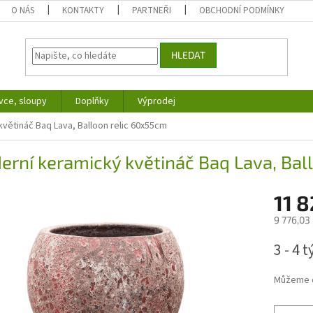
O NÁS
KONTAKTY
PARTNEŘI
OBCHODNÍ PODMÍNKY
HLEDAT
vce, sloupy
Doplňky
Výprodej
větináč Baq Lava, Balloon relic 60x55cm
rní keramický květináč Baq Lava, Bal
11 8
9 776,03
Měrná
3 - 4 
cena:
Můžeme d