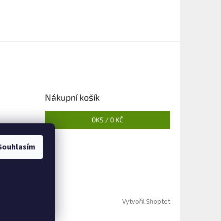
Nákupní košík
0
KS /
0 KČ
Souhlasím
Vytvořil Shoptet