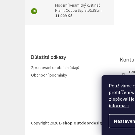
Moderní keramický květináč
Plain, Coppa Sepia 50x88cm
11 009 Kč
Z
á
p
a
t
Důležité odkazy
Konta
í
Zpracování osobních údajů
ren
Obchodní podmínky
72
Používáme c
72
prohlížení w
zlepšovali j
informací
Nastaven
Copyright 2026
E-shop Outdoordesign.cz
. Všechna prá