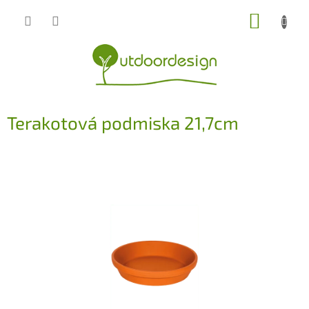
Přejít
NÁKUP
na
obsah
KOŠÍK
Terakotová podmiska 21,7cm