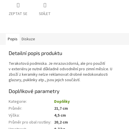
ZEPTAT SE
SDÍLET
Popis
Diskuze
Detailní popis produktu
Terakotová podmiska. Je mrazuvzdorná, ale pro použití
v exteriéru je nutné důkladné odvodnění pro zimní měsíce. U
zboží z keramiky nelze reklamovat drobné nedokonalosti
glazury, puklinky atp., jsou jejich součástí.
Doplňkové parametry
Kategorie
:
Doplňky
Průměr
:
21,7 cm
Výška
:
4,5 cm
Průměr pro obal rostliny
:
20,2 cm