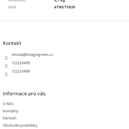
Hmotnost
:
0,7 kg
Kód
:
6TNDTS020
Z
á
p
a
Kontakt
t
renata
@
livingingreen.cz
í
722218499
722218499
Informace pro vás
O NÁS
Kontakty
Partneři
Obchodní podmínky