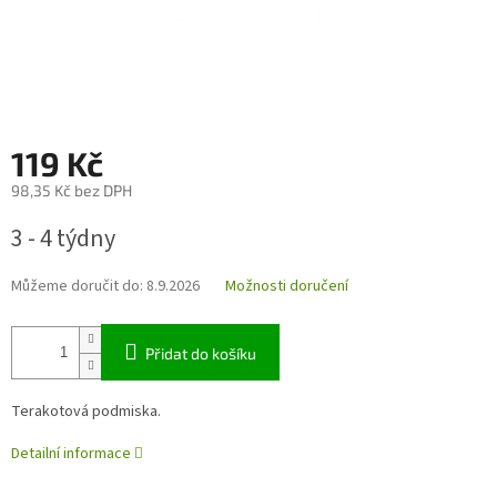
119 Kč
98,35 Kč bez DPH
Měrná
3 - 4 týdny
cena:
Můžeme doručit do:
8.9.2026
Možnosti doručení
Přidat do košíku
Terakotová podmiska.
Detailní informace