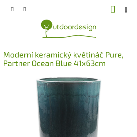
Přejít
NÁKUP
na
obsah
KOŠÍK
Moderní keramický květináč Pure,
Partner Ocean Blue 41x63cm