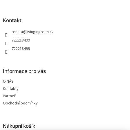
Z
á
p
a
Kontakt
t
renata
@
livingingreen.cz
í
722218499
722218499
Informace pro vás
O NÁS
Kontakty
Partneři
Obchodní podmínky
Nákupní košík