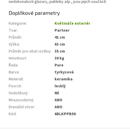
nedokonalosti glazury, puklinky atp., jsou jejich součástí.
Doplňkové parametry
Kategorie
:
Květináče exteriér
Tvar
:
Partner
Průměr
:
41 cm
Výška
:
63 cm
Průměr pro obal rostliny
:
35 cm
Hmotnost
:
30 kg
Řada
:
Pure
Barva
:
tyrkysová
Materiál
:
keramika
Povrch
:
lesklý
Vodotěsný
:
NE
Mrazuvzdorný
:
ANO
Drenážní otvor
:
ANO
Kód
:
6BLKPPB50