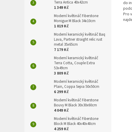
Terra Antica 40x42cm
do i
1 349 Kč
podo
Pro v
Moderní květináč Fiberstone
najd
Monigue M Black 34x10cm
1 019 Kč
Moderní keramický květináč Baq
Lava, Partner straight relic rust
metal 35x65cm
7 179 Kč
Moderní keramický květináč
Terra Cotta, Couple Extra
53x49cm
3 809 Kč
Moderní keramický květináč
Plain, Coppa Sepia 50x50cm
6 299 Kč
Moderní květináč Fiberstone
Bouvy M Black 30x30x60cm
4 049 Kč
Moderní květináč Fiberstone
Block M Black 40x40x40cm
4 259 Kč