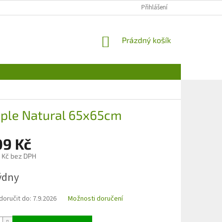
Přihlášení
NÁKUPNÍ
Prázdný košík
KOŠÍK
uple Natural 65x65cm
09 Kč
 Kč bez DPH
týdny
oručit do:
7.9.2026
Možnosti doručení