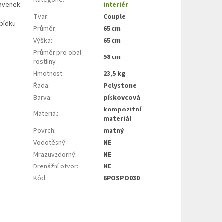
navenek
interiér
Tvar
:
Couple
abídku
Průměr
:
65 cm
Výška
:
65 cm
Průměr pro obal
58 cm
rostliny
:
Hmotnost
:
23,5 kg
Řada
:
Polystone
Barva
:
pískovcová
kompozitní
Materiál
:
materiál
Povrch
:
matný
Vodotěsný
:
NE
Mrazuvzdorný
:
NE
Drenážní otvor
:
NE
Kód
:
6POSPO030