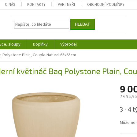
O NÁS
KONTAKTY
PARTNEŘI
OBCHODNÍ PODMÍNKY
HLEDAT
vce, sloupy
Doplňky
Výprodej
q Polystone Plain, Couple Natural 65x65cm
rní květináč Baq Polystone Plain, Co
9 0
7 445,45
Měrná
3 - 4 
cena:
Můžeme d