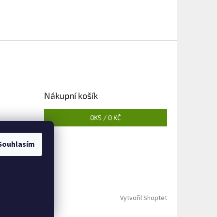
Nákupní košík
0
KS /
0 KČ
Souhlasím
Vytvořil Shoptet