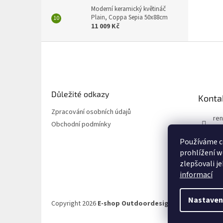
Moderní keramický květináč
Plain, Coppa Sepia 50x88cm
11 009 Kč
Z
á
p
a
t
Důležité odkazy
Konta
í
Zpracování osobních údajů
ren
Obchodní podmínky
72
Používáme c
72
prohlížení w
zlepšovali j
informací
Nastaven
Copyright 2026
E-shop Outdoordesign.cz
. Všechna prá