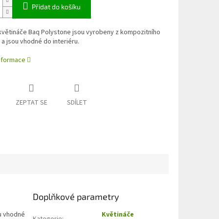
Přidat do košíku
květináče Baq Polystone jsou vyrobeny z kompozitního
 a jsou vhodné do interiéru.
informace
ZEPTAT SE
SDÍLET
Doplňkové parametry
ou vhodné
Květináče
Kategorie
: