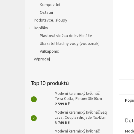
n
Kompozitní
e
Ostatní
l
Podstavce, sloupy
Doplňky
Plastová vložka do květináče
Ukazatel hladiny vody (vodoznak)
Vulkaponic
Výprodej
Top 10 produktů
Moderní keramický květináč
Terra Cotta, Partner 36x70cm
Popi
2 599 Kč
Moderní keramický květináč Baq
Lava, Couple relic jade 45x42cm
Det
3 749 Kč
Mode
Moderní keramický květináč