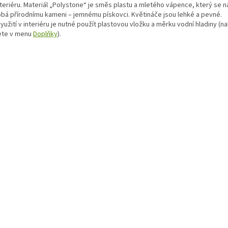
nteriéru. Materiál „Polystone“ je směs plastu a mletého vápence, který se 
bá přírodnímu kameni – jemnému pískovci. Květináče jsou lehké a pevné.
yužití v interiéru je nutné použít plastovou vložku a měrku vodní hladiny (n
ete v menu
Doplňky
).