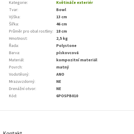
Kategorie
:
Květináče exteriér
Tvar
:
Bowl
Výška
:
13 cm
Šířka
:
46 cm
Průměr pro obal rostliny
:
18 cm
Hmotnost
:
2,5 kg
Řada
:
Polystone
Barva
:
pískovcová
Materiál
:
kompozitní materiál
Povrch
:
matný
Vodotěsný
:
ANO
Mrazuvzdorný
:
NE
Drenážní otvor
:
NE
Kód
:
6POSPB010
Z
á
p
a
Kontakt