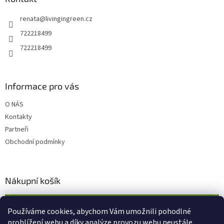
t
renata
@
livingingreen.cz
í
722218499
722218499
Informace pro vás
O NÁS
Kontakty
Partneři
Obchodní podmínky
Nákupní košík
0
KS /
0 KČ
Používáme cookies, abychom Vám umožnili pohodlné
prohlížení webu a díky analýze provozu webu neustále