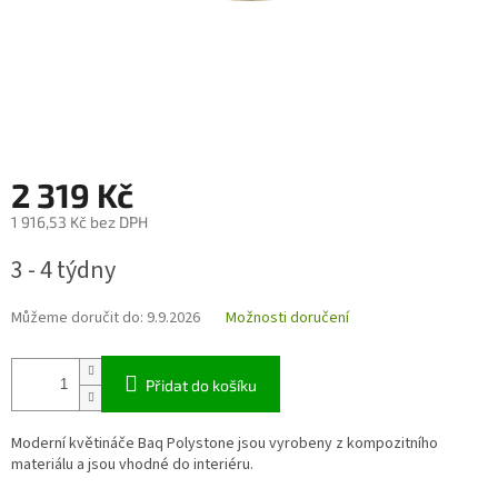
2 319 Kč
1 916,53 Kč bez DPH
Měrná
3 - 4 týdny
cena:
Můžeme doručit do:
9.9.2026
Možnosti doručení
Přidat do košíku
Moderní květináče Baq Polystone jsou vyrobeny z kompozitního
materiálu a jsou vhodné do interiéru.