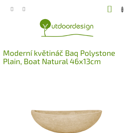
Přejít
NÁKUP
na
obsah
KOŠÍK
Moderní květináč Baq Polystone
Plain, Boat Natural 46x13cm