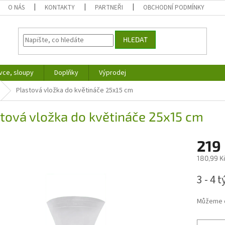
O NÁS
KONTAKTY
PARTNEŘI
OBCHODNÍ PODMÍNKY
HLEDAT
vce, sloupy
Doplňky
Výprodej
Plastová vložka do květináče 25x15 cm
tová vložka do květináče 25x15 cm
219
180,99 K
Měrná
3 - 4 
cena:
Můžeme d