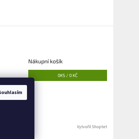
Nákupní košík
0
KS /
0 KČ
Souhlasím
Vytvořil Shoptet