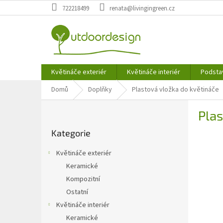
Přejít
722218499
renata@livingingreen.cz
na
obsah
Květináče exteriér
Květináče interiér
Podsta
Domů
Doplňky
Plastová vložka do květináče
P
Plas
o
Přeskočit
s
Kategorie
kategorie
t
r
Květináče exteriér
a
Keramické
n
Kompozitní
n
í
Ostatní
p
Květináče interiér
a
Keramické