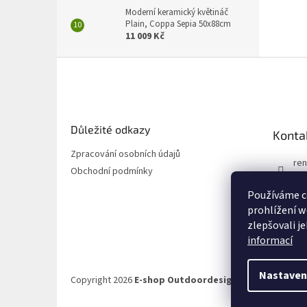
Moderní keramický květináč
Plain, Coppa Sepia 50x88cm
11 009 Kč
Z
á
p
a
t
Důležité odkazy
Konta
í
Zpracování osobních údajů
ren
Obchodní podmínky
72
Používáme c
72
prohlížení w
zlepšovali j
informací
Nastaven
Copyright 2026
E-shop Outdoordesign.cz
. Všechna prá