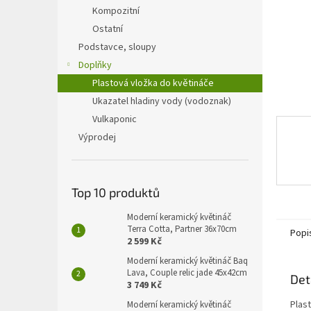
n
Kompozitní
e
Ostatní
l
Podstavce, sloupy
Doplňky
Plastová vložka do květináče
Ukazatel hladiny vody (vodoznak)
Vulkaponic
Výprodej
Top 10 produktů
Moderní keramický květináč
Terra Cotta, Partner 36x70cm
Popi
2 599 Kč
Moderní keramický květináč Baq
Lava, Couple relic jade 45x42cm
Det
3 749 Kč
Plas
Moderní keramický květináč