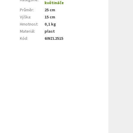
květináče
Průměr
:
25 cm
Výška
:
15 cm
Hmotnost
:
0,1 kg
Materiál
:
plast
Kód
:
6INZL2515