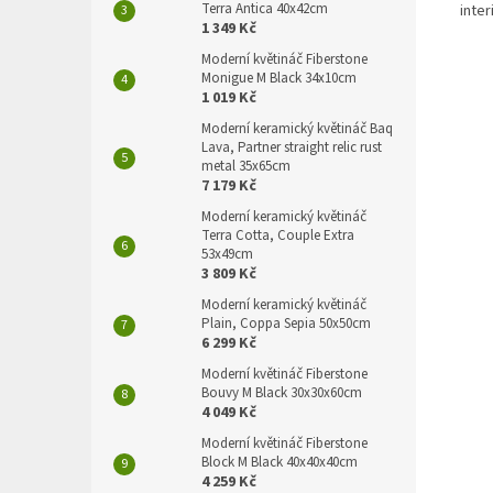
Terra Antica 40x42cm
inter
1 349 Kč
Moderní květináč Fiberstone
Monigue M Black 34x10cm
1 019 Kč
Moderní keramický květináč Baq
Lava, Partner straight relic rust
metal 35x65cm
7 179 Kč
Moderní keramický květináč
Terra Cotta, Couple Extra
53x49cm
3 809 Kč
Moderní keramický květináč
Plain, Coppa Sepia 50x50cm
6 299 Kč
Moderní květináč Fiberstone
Bouvy M Black 30x30x60cm
4 049 Kč
Moderní květináč Fiberstone
Block M Black 40x40x40cm
4 259 Kč