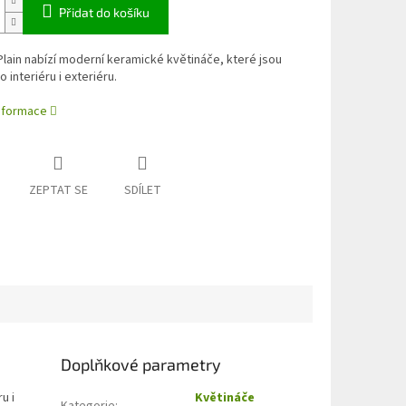
Přidat do košíku
lain nabízí moderní keramické květináče, které jsou
 interiéru i exteriéru.
informace
ZEPTAT SE
SDÍLET
Doplňkové parametry
u i
Květináče
Kategorie
: