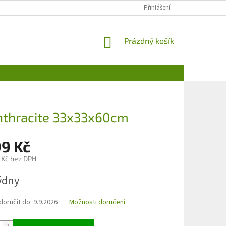
Přihlášení
NÁKUPNÍ
Prázdný košík
KOŠÍK
Anthracite 33x33x60cm
99 Kč
 Kč bez DPH
týdny
oručit do:
9.9.2026
Možnosti doručení