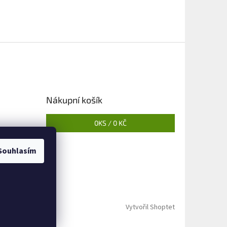
Nákupní košík
0
KS /
0 KČ
Souhlasím
Vytvořil Shoptet