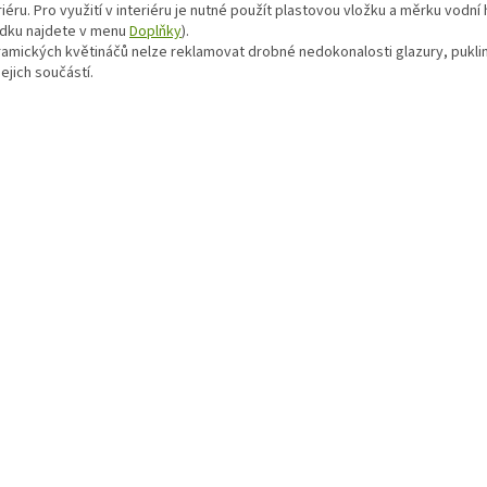
iéru. Pro využití v interiéru je nutné použít plastovou vložku a měrku vodní 
ídku najdete v menu
Doplňky
).
ramických květináčů nelze reklamovat drobné nedokonalosti glazury, puklin
jejich součástí.