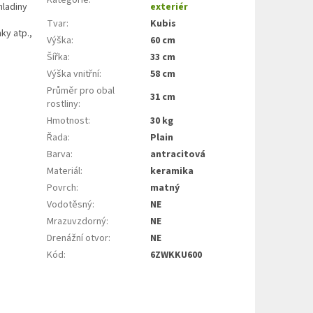
hladiny
exteriér
Tvar
:
Kubis
ky atp.,
Výška
:
60 cm
Šířka
:
33 cm
Výška vnitřní
:
58 cm
Průměr pro obal
31 cm
rostliny
:
Hmotnost
:
30 kg
Řada
:
Plain
Barva
:
antracitová
Materiál
:
keramika
Povrch
:
matný
Vodotěsný
:
NE
Mrazuvzdorný
:
NE
Drenážní otvor
:
NE
Kód
:
6ZWKKU600