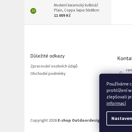
Moderní keramický květináč
Plain, Coppa Sepia 50x88cm
11 009 Kč
Z
á
p
a
t
Důležité odkazy
Konta
í
Zpracování osobních údajů
ren
Obchodní podmínky
72
Používáme c
72
prohlížení w
zlepšovali j
informací
Nastaven
Copyright 2026
E-shop Outdoordesign.cz
. Všechna prá