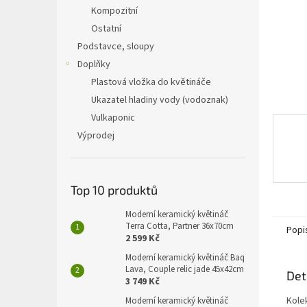
n
Kompozitní
e
Ostatní
l
Podstavce, sloupy
Doplňky
Plastová vložka do květináče
Ukazatel hladiny vody (vodoznak)
Vulkaponic
Výprodej
Top 10 produktů
Moderní keramický květináč
Terra Cotta, Partner 36x70cm
Popi
2 599 Kč
Moderní keramický květináč Baq
Lava, Couple relic jade 45x42cm
Det
3 749 Kč
Kole
Moderní keramický květináč