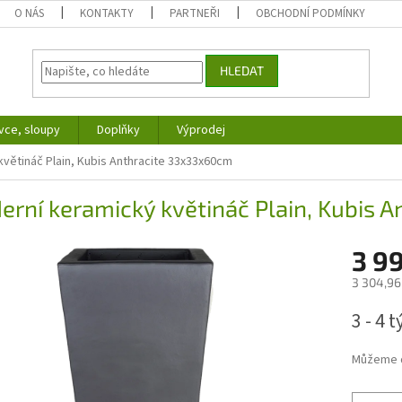
O NÁS
KONTAKTY
PARTNEŘI
OBCHODNÍ PODMÍNKY
HLEDAT
vce, sloupy
Doplňky
Výprodej
větináč Plain, Kubis Anthracite 33x33x60cm
rní keramický květináč Plain, Kubis 
3 9
3 304,96
Měrná
3 - 4 
cena:
Můžeme d