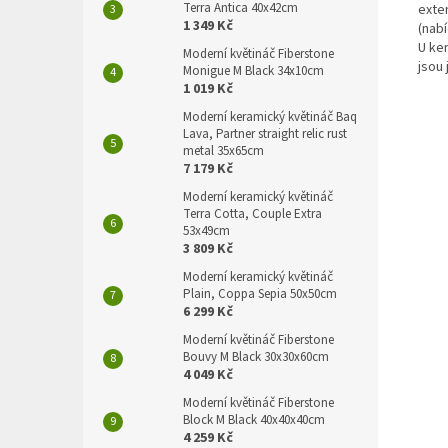
Terra Antica 40x42cm
exter
1 349 Kč
(nab
U ke
Moderní květináč Fiberstone
jsou 
Monigue M Black 34x10cm
1 019 Kč
Moderní keramický květináč Baq
Lava, Partner straight relic rust
metal 35x65cm
7 179 Kč
Moderní keramický květináč
Terra Cotta, Couple Extra
53x49cm
3 809 Kč
Moderní keramický květináč
Plain, Coppa Sepia 50x50cm
6 299 Kč
Moderní květináč Fiberstone
Bouvy M Black 30x30x60cm
4 049 Kč
Moderní květináč Fiberstone
Block M Black 40x40x40cm
4 259 Kč