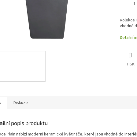
Kolekce P
vhodné do
Detailní 
TISK
s
Diskuze
ailní popis produktu
kce Plain nabízí moderní keramické květináče, které jsou vhodné do interiér