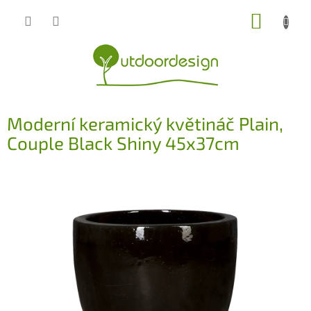
Přejít
NÁKUP
na
obsah
KOŠÍK
Moderní keramický květináč Plain,
Couple Black Shiny 45x37cm