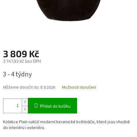
3 809 Kč
3 147,93 Kč bez DPH
Měrná
3 - 4 týdny
cena:
Můžeme doručit do:
8.9.2026
Možnosti doručení
Přidat do košíku
Kolekce Plain nabízí moderní keramické květináče, které jsou vhodné
do interiéru i exteriéru.