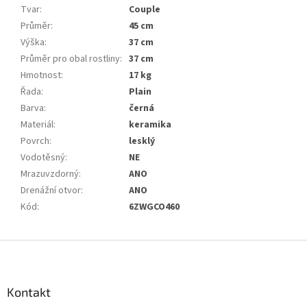
Tvar
:
Couple
Průměr
:
45 cm
Výška
:
37 cm
Průměr pro obal rostliny
:
37 cm
Hmotnost
:
17 kg
Řada
:
Plain
Barva
:
černá
Materiál
:
keramika
Povrch
:
lesklý
Vodotěsný
:
NE
Mrazuvzdorný
:
ANO
Drenážní otvor
:
ANO
Kód
:
6ZWGCO460
Z
á
p
a
Kontakt