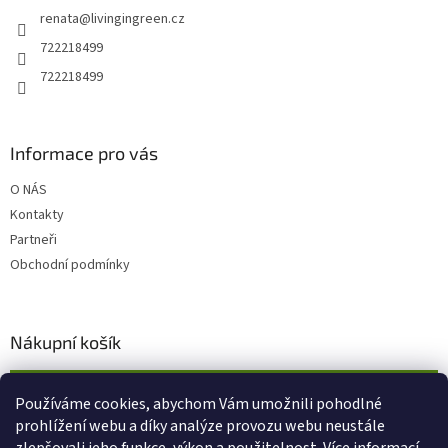
t
renata
@
livingingreen.cz
í
722218499
722218499
Informace pro vás
O NÁS
Kontakty
Partneři
Obchodní podmínky
Nákupní košík
0
KS /
0 KČ
Používáme cookies, abychom Vám umožnili pohodlné
prohlížení webu a díky analýze provozu webu neustále