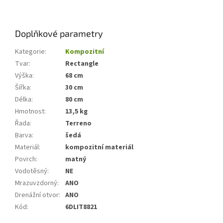
Doplňkové parametry
Kategorie
:
Kompozitní
Tvar
:
Rectangle
Výška
:
68 cm
Šířka
:
30 cm
Délka
:
80 cm
Hmotnost
:
13,5 kg
Řada
:
Terreno
Barva
:
šedá
Materiál
:
kompozitní materiál
Povrch
:
matný
Vodotěsný
:
NE
Mrazuvzdorný
:
ANO
Drenážní otvor
:
ANO
Kód
:
6DLIT8821