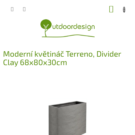
Přejít
NÁKUP
na
obsah
KOŠÍK
Moderní květináč Terreno, Divider
Clay 68x80x30cm