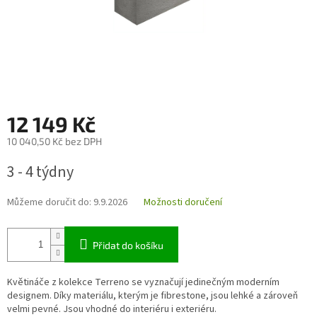
12 149 Kč
10 040,50 Kč bez DPH
Měrná
3 - 4 týdny
cena:
Můžeme doručit do:
9.9.2026
Možnosti doručení
Přidat do košíku
Květináče z kolekce Terreno se vyznačují jedinečným moderním
designem. Díky materiálu, kterým je fibrestone, jsou lehké a zároveň
velmi pevné. Jsou vhodné do interiéru i exteriéru.