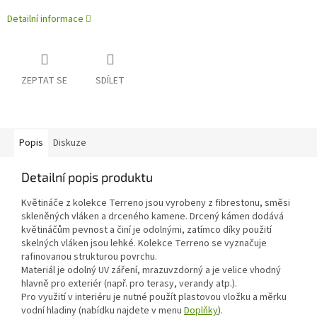
Detailní informace
ZEPTAT SE
SDÍLET
Popis
Diskuze
Detailní popis produktu
Květináče z kolekce Terreno jsou vyrobeny z fibrestonu, směsi
skleněných vláken a drceného kamene. Drcený kámen dodává
květináčům pevnost a činí je odolnými, zatímco díky použití
skelných vláken jsou lehké. Kolekce Terreno se vyznačuje
rafinovanou strukturou povrchu.
Materiál je odolný UV záření, mrazuvzdorný a je velice vhodný
hlavně pro exteriér (např. pro terasy, verandy atp.).
Pro využití v interiéru je nutné použít plastovou vložku a měrku
vodní hladiny (nabídku najdete v menu
Doplňky
).