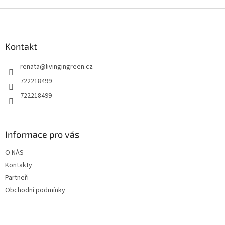
Z
á
p
a
Kontakt
t
renata
@
livingingreen.cz
í
722218499
722218499
Informace pro vás
O NÁS
Kontakty
Partneři
Obchodní podmínky