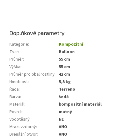
Doplňkové parametry
Kategorie
:
Kompozitní
Tvar
:
Balloon
Průměr
:
55 cm
Výška
:
55 cm
Průměr pro obal rostliny
:
42 cm
Hmotnost
:
5,5 kg
Řada
:
Terreno
Barva
:
šedá
Materiál
:
kompozitní materiál
Povrch
:
matný
Vodotěsný
:
NE
Mrazuvzdorný
:
ANO
Drenážní otvor
:
ANO