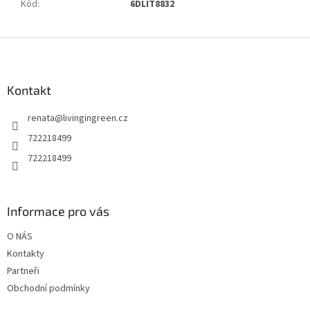
Kód
:
6DLIT8832
Z
á
p
a
Kontakt
t
renata
@
livingingreen.cz
í
722218499
722218499
Informace pro vás
O NÁS
Kontakty
Partneři
Obchodní podmínky