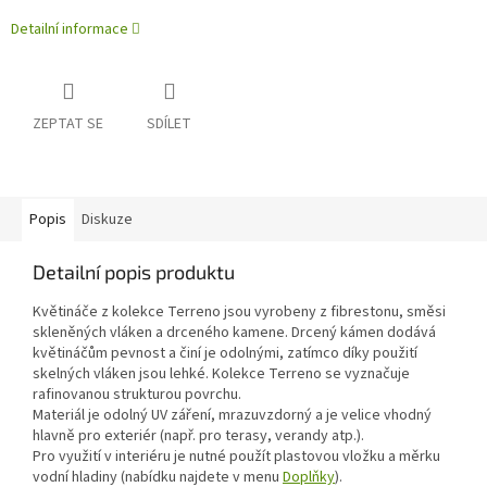
Detailní informace
ZEPTAT SE
SDÍLET
Popis
Diskuze
Detailní popis produktu
Květináče z kolekce Terreno jsou vyrobeny z fibrestonu, směsi
skleněných vláken a drceného kamene. Drcený kámen dodává
květináčům pevnost a činí je odolnými, zatímco díky použití
skelných vláken jsou lehké. Kolekce Terreno se vyznačuje
rafinovanou strukturou povrchu.
Materiál je odolný UV záření, mrazuvzdorný a je velice vhodný
hlavně pro exteriér (např. pro terasy, verandy atp.).
Pro využití v interiéru je nutné použít plastovou vložku a měrku
vodní hladiny (nabídku najdete v menu
Doplňky
).