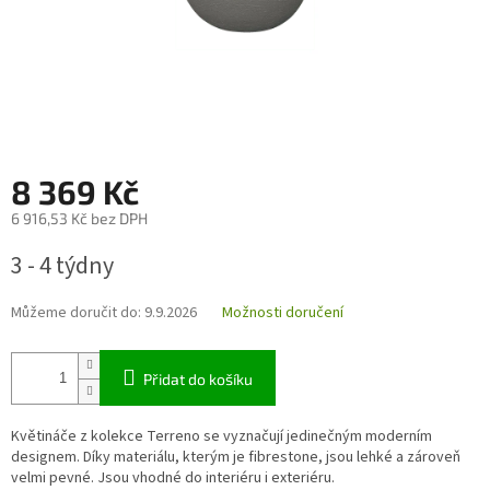
8 369 Kč
6 916,53 Kč bez DPH
Měrná
3 - 4 týdny
cena:
Můžeme doručit do:
9.9.2026
Možnosti doručení
Přidat do košíku
Květináče z kolekce Terreno se vyznačují jedinečným moderním
designem. Díky materiálu, kterým je fibrestone, jsou lehké a zároveň
velmi pevné. Jsou vhodné do interiéru i exteriéru.