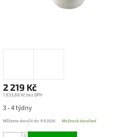
2 219 Kč
1 833,88 Kč bez DPH
Měrná
3 - 4 týdny
cena:
Můžeme doručit do:
9.9.2026
Možnosti doručení