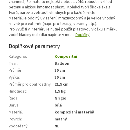
znamená, že máte to nejlepší z obou světů: robustní vzhled
betonu a nízkou hmotnost plastu. Kolekci tvoří široká škála
tvarů, barev a velikostí vhodných pro každé místo.
Materiál je odolný UV záření, mrazuvzdorný a je velice vhodný
hlavně pro exteriér (např. pro terasy, verandy atp.).
Pro využití v interiéru je nutné použít plastovou vložku a měrku
vodní hladiny (nabídku najdete v menu
Doplňky
).
Doplňkové parametry
Kategorie
:
Kompozitní
Tvar
:
Balloon
Průměr
:
30 cm
Výška
:
30 cm
Průměr pro obal rostliny
:
21,5 cm
Hmotnost
:
1,5 kg
Řada
:
Grigio
Barva
:
bílá
Materiál
:
kompozitní materiál
Povrch
:
matný
Vodotěsný
:
NE