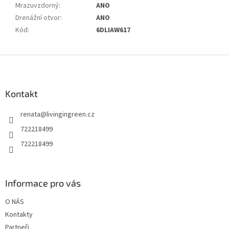
Mrazuvzdorný
:
ANO
Drenážní otvor
:
ANO
Kód
:
6DLIAW617
Z
á
p
a
Kontakt
t
renata
@
livingingreen.cz
í
722218499
722218499
Informace pro vás
O NÁS
Kontakty
Partneři