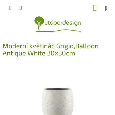
Přejít
NÁKUP
na
obsah
KOŠÍK
Moderní květináč Grigio,Balloon
Antique White 30x30cm