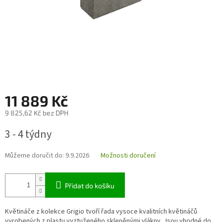
11 889 Kč
9 825,62 Kč bez DPH
Měrná
3 - 4 týdny
cena:
Můžeme doručit do:
9.9.2026
Možnosti doručení
Přidat do košíku
Květináče z kolekce Grigio tvoří řada vysoce kvalitních květináčů
vyrobených z plastu vyztuženého skleněnými vlákny. Jsou vhodné do