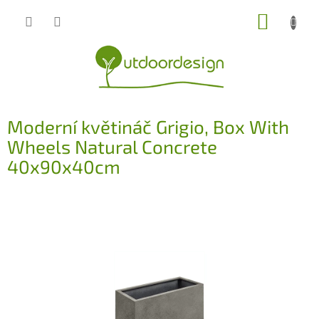
Přejít
NÁKUP
na
obsah
KOŠÍK
Moderní květináč Grigio, Box With
Wheels Natural Concrete
40x90x40cm