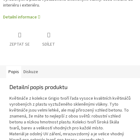
interiéru i exteriéru.
Detailní informace
ZEPTAT SE
SDÍLET
Popis
Diskuze
Detailní popis produktu
Květináče z kolekce Grigio tvoří řada vysoce kvalitních květináčů
vyrobených z plastu vyztuženého skleněnými vlákny. Tyto
květináče jsou velmi lehké, ale mají přirozený vzhled betonu. To
znamená, že máte to nejlepší z obou světů: robustní vzhled
betonu a nízkou hmotnost plastu. Kolekci tvoří široká škála
tvarů, barev a velikostí vhodných pro každé místo.
Materiál je odolný UV záření, mrazuvzdorný a je velice vhodný