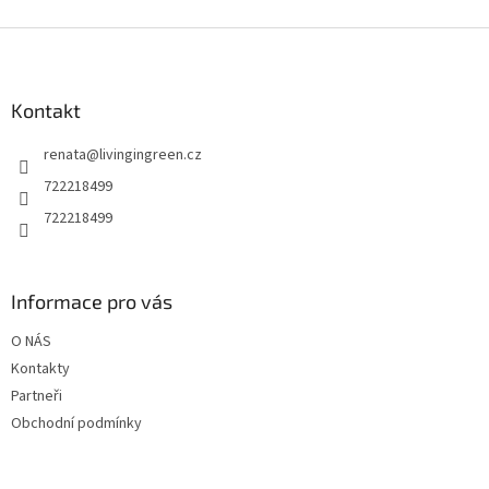
Z
á
p
a
Kontakt
t
renata
@
livingingreen.cz
í
722218499
722218499
Informace pro vás
O NÁS
Kontakty
Partneři
Obchodní podmínky