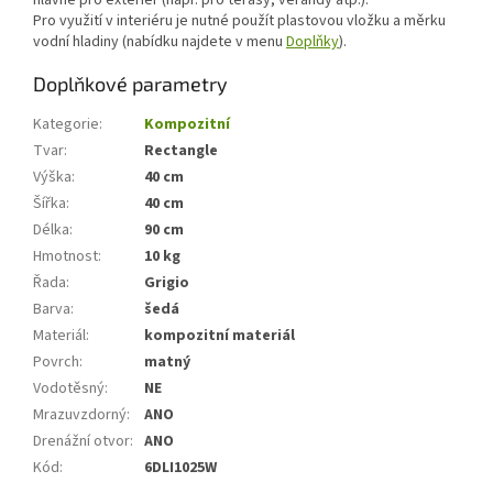
hlavně pro exteriér (např. pro terasy, verandy atp.).
Pro využití v interiéru je nutné použít plastovou vložku a měrku
vodní hladiny (nabídku najdete v menu
Doplňky
).
Doplňkové parametry
Kategorie
:
Kompozitní
Tvar
:
Rectangle
Výška
:
40 cm
Šířka
:
40 cm
Délka
:
90 cm
Hmotnost
:
10 kg
Řada
:
Grigio
Barva
:
šedá
Materiál
:
kompozitní materiál
Povrch
:
matný
Vodotěsný
:
NE
Mrazuvzdorný
:
ANO
Drenážní otvor
:
ANO
Kód
:
6DLI1025W