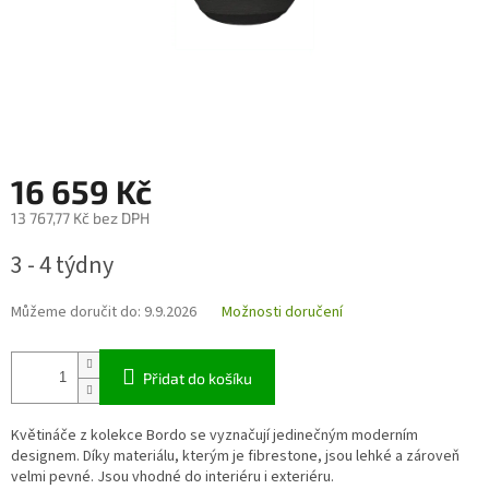
16 659 Kč
13 767,77 Kč bez DPH
Měrná
3 - 4 týdny
cena:
Můžeme doručit do:
9.9.2026
Možnosti doručení
Přidat do košíku
Květináče z kolekce Bordo se vyznačují jedinečným moderním
designem. Díky materiálu, kterým je fibrestone, jsou lehké a zároveň
velmi pevné. Jsou vhodné do interiéru i exteriéru.