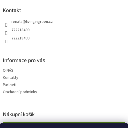
p
a
Kontakt
t
renata
@
livingingreen.cz
í
722218499
722218499
Informace pro vás
O NÁS
Kontakty
Partneři
Obchodní podmínky
Nákupní košík
0
KS /
0 KČ