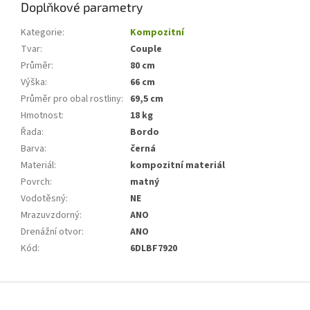
Doplňkové parametry
Kategorie
:
Kompozitní
Tvar
:
Couple
Průměr
:
80 cm
Výška
:
66 cm
Průměr pro obal rostliny
:
69,5 cm
Hmotnost
:
18 kg
Řada
:
Bordo
Barva
:
černá
Materiál
:
kompozitní materiál
Povrch
:
matný
Vodotěsný
:
NE
Mrazuvzdorný
:
ANO
Drenážní otvor
:
ANO
Kód
:
6DLBF7920
Z
á