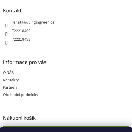
p
a
Kontakt
t
renata
@
livingingreen.cz
í
722218499
722218499
Informace pro vás
O NÁS
Kontakty
Partneři
Obchodní podmínky
Nákupní košík
0
KS /
0 KČ