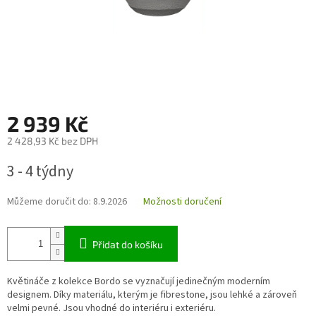
2 939 Kč
2 428,93 Kč bez DPH
Měrná
3 - 4 týdny
cena:
Můžeme doručit do:
8.9.2026
Možnosti doručení
Přidat do košíku
Květináče z kolekce Bordo se vyznačují jedinečným moderním
designem. Díky materiálu, kterým je fibrestone, jsou lehké a zároveň
velmi pevné. Jsou vhodné do interiéru i exteriéru.