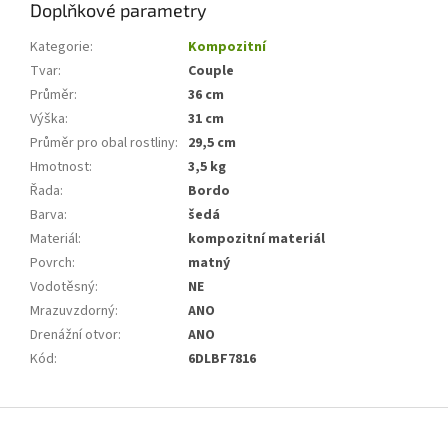
Doplňkové parametry
Kategorie
:
Kompozitní
Tvar
:
Couple
Průměr
:
36 cm
Výška
:
31 cm
Průměr pro obal rostliny
:
29,5 cm
Hmotnost
:
3,5 kg
Řada
:
Bordo
Barva
:
šedá
Materiál
:
kompozitní materiál
Povrch
:
matný
Vodotěsný
:
NE
Mrazuvzdorný
:
ANO
Drenážní otvor
:
ANO
Kód
:
6DLBF7816
Z
á