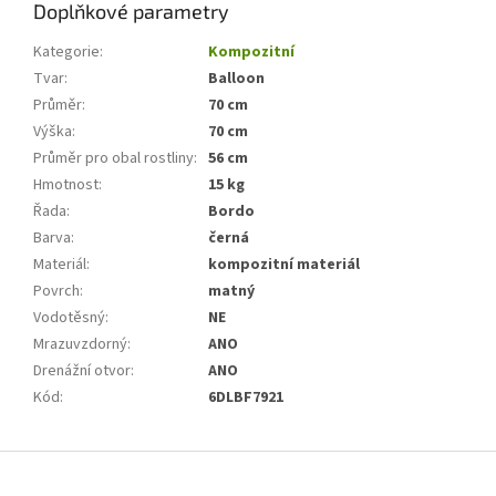
Doplňkové parametry
Kategorie
:
Kompozitní
Tvar
:
Balloon
Průměr
:
70 cm
Výška
:
70 cm
Průměr pro obal rostliny
:
56 cm
Hmotnost
:
15 kg
Řada
:
Bordo
Barva
:
černá
Materiál
:
kompozitní materiál
Povrch
:
matný
Vodotěsný
:
NE
Mrazuvzdorný
:
ANO
Drenážní otvor
:
ANO
Kód
:
6DLBF7921
Z
á