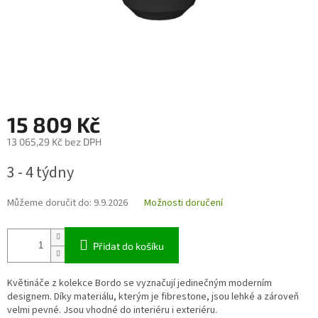
15 809 Kč
13 065,29 Kč bez DPH
Měrná
3 - 4 týdny
cena:
Můžeme doručit do:
9.9.2026
Možnosti doručení
Přidat do košíku
Květináče z kolekce Bordo se vyznačují jedinečným moderním
designem. Díky materiálu, kterým je fibrestone, jsou lehké a zároveň
velmi pevné. Jsou vhodné do interiéru i exteriéru.