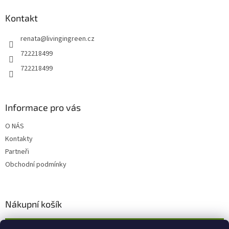
p
a
Kontakt
t
renata
@
livingingreen.cz
í
722218499
722218499
Informace pro vás
O NÁS
Kontakty
Partneři
Obchodní podmínky
Nákupní košík
0
KS /
0 KČ