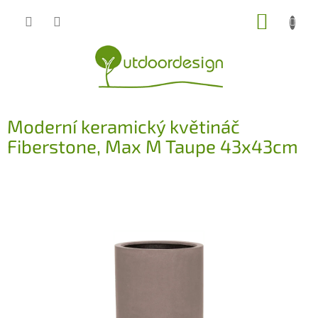
Přejít
NÁKUP
na
obsah
KOŠÍK
Moderní keramický květináč
Fiberstone, Max M Taupe 43x43cm