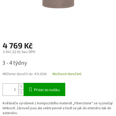
4 769 Kč
3 941,32 Kč bez DPH
Měrná
3 - 4 týdny
cena:
Můžeme doručit do:
9.9.2026
Možnosti doručení
Přidat do košíku
Květináče vyrobené z kompozitního materiál „Fiberstone“ se vyznačují
lehkostí. Zároveň jsou ale velmi pevné a hodí se jak do interiéru tak do
exteriéru.