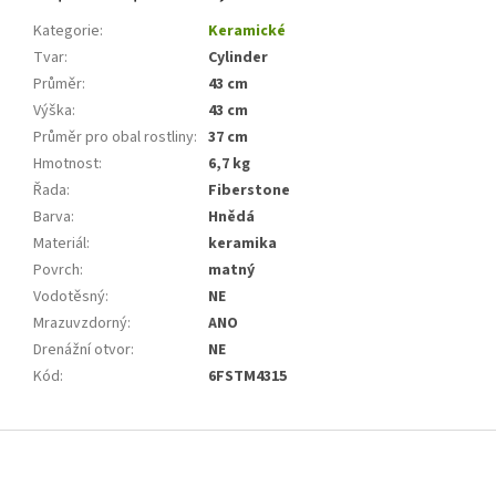
Kategorie
:
Keramické
Tvar
:
Cylinder
Průměr
:
43 cm
Výška
:
43 cm
Průměr pro obal rostliny
:
37 cm
Hmotnost
:
6,7 kg
Řada
:
Fiberstone
Barva
:
Hnědá
Materiál
:
keramika
Povrch
:
matný
Vodotěsný
:
NE
Mrazuvzdorný
:
ANO
Drenážní otvor
:
NE
Kód
:
6FSTM4315
Z
á
p