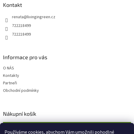
a
Kontakt
t
renata
@
livingingreen.cz
í
722218499
722218499
Informace pro vás
O NÁS
Kontakty
Partneři
Obchodní podmínky
Nákupní košík
0
KS /
0 KČ
Používáme cookies, abychom Vám umožnili pohodlné