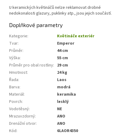
U keramických květináčů nelze reklamovat drobné
nedokonalosti glazury, puklinky atp., jsou jejich součástí.
Doplňkové parametry
Kategorie
:
Květináče exteriér
Tvar
:
Emperor
Průměr
:
44 cm
Výška
:
55 cm
Průměr pro obal rostliny
:
29 cm
Hmotnost
:
24 kg
Řada
:
Laos
Barva
:
modrá
Materiál
:
keramika
Povrch
:
lesklý
Vodotěsný
:
NE
Mrazuvzdorný
:
ANO
Drenážní otvor
:
ANO
Kód
:
6LAOR4350