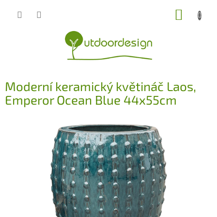
Přejít
NÁKUP
na
obsah
KOŠÍK
Moderní keramický květináč Laos,
Emperor Ocean Blue 44x55cm