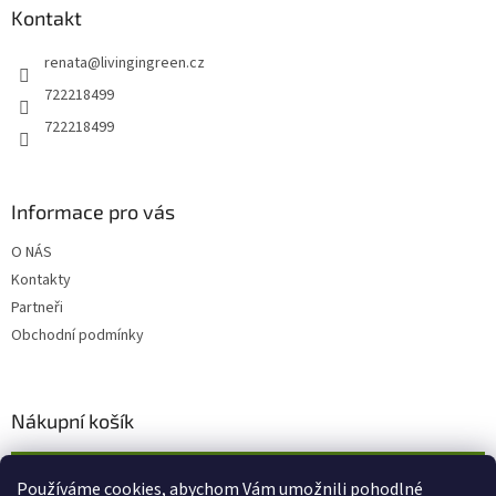
a
Kontakt
t
renata
@
livingingreen.cz
í
722218499
722218499
Informace pro vás
O NÁS
Kontakty
Partneři
Obchodní podmínky
Nákupní košík
0
KS /
0 KČ
Používáme cookies, abychom Vám umožnili pohodlné