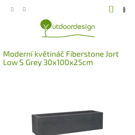
Přejít
NÁKUP
na
obsah
KOŠÍK
Moderní květináč Fiberstone Jort
Low S Grey 30x100x25cm