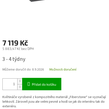
7 119 Kč
5 883,47 Kč bez DPH
Měrná
3 - 4 týdny
cena:
Můžeme doručit do:
8.9.2026
Možnosti doručení
Přidat do košíku
Květináče vyrobené z kompozitního materiál „Fiberstone“ se vyznačují
lehkostí. Zároveň jsou ale velmi pevné a hodí se jak do interiéru tak do
exteriéru.