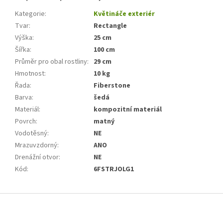
Kategorie
:
Květináče exteriér
Tvar
:
Rectangle
Výška
:
25 cm
Šířka
:
100 cm
Průměr pro obal rostliny
:
29 cm
Hmotnost
:
10 kg
Řada
:
Fiberstone
Barva
:
šedá
Materiál
:
kompozitní materiál
Povrch
:
matný
Vodotěsný
:
NE
Mrazuvzdorný
:
ANO
Drenážní otvor
:
NE
Kód
:
6FSTRJOLG1
Z
á
p