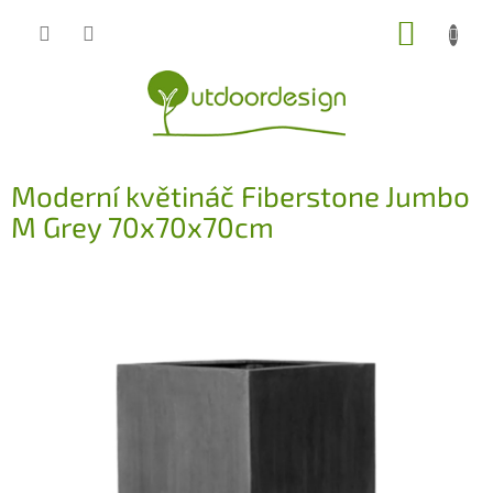
Přejít
NÁKUP
na
obsah
KOŠÍK
Moderní květináč Fiberstone Jumbo
M Grey 70x70x70cm