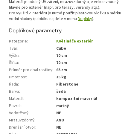
Materiál je odolný UV záření, mrazuvzdorný a je velice vhodný
hlavně pro exteriér (např. pro terasy, verandy atp.).
Pro využití v interiéru je nutné použít plastovou vložku a měrku
vodní hladiny (nabídku najdete v menu
Doplňky
).
Doplňkové parametry
Kategorie
:
Květináče exteriér
Tvar
:
Cube
Výška
:
70 cm
Šířka
:
70 cm
Průměr pro obal rostliny
:
65 cm
Hmotnost
:
35 kg
Řada
:
Fiberstone
Barva
:
šedá
Materiál
:
kompozitní materiál
Povrch
:
matný
Vodotěsný
:
NE
Mrazuvzdorný
:
ANO
Drenážní otvor
:
NE