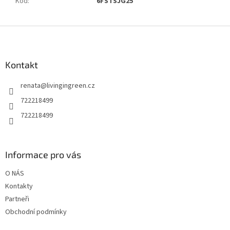
Kód
:
6FSTSJG25
Z
á
p
a
Kontakt
t
renata
@
livingingreen.cz
í
722218499
722218499
Informace pro vás
O NÁS
Kontakty
Partneři
Obchodní podmínky