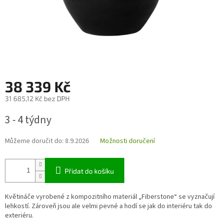
38 339 Kč
31 685,12 Kč bez DPH
Měrná
3 - 4 týdny
cena:
Můžeme doručit do:
8.9.2026
Možnosti doručení
Přidat do košíku
Květináče vyrobené z kompozitního materiál „Fiberstone“ se vyznačují
lehkostí. Zároveň jsou ale velmi pevné a hodí se jak do interiéru tak do
exteriéru.