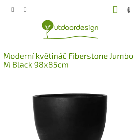
Přejít
NÁKUP
na
obsah
KOŠÍK
Moderní květináč Fiberstone Jumbo
M Black 98x85cm