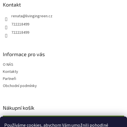
a
Kontakt
t
renata
@
livingingreen.cz
í
722218499
722218499
Informace pro vás
O NÁS
Kontakty
Partneři
Obchodní podmínky
Nákupní košík
0
KS /
0 KČ
Používáme cookies, abychom Vám umožnili pohodlné