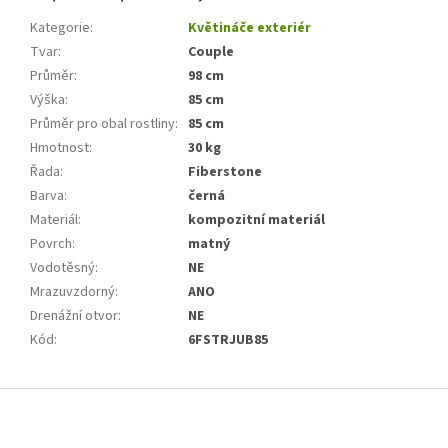
Kategorie
:
Květináče exteriér
Tvar
:
Couple
Průměr
:
98 cm
Výška
:
85 cm
Průměr pro obal rostliny
:
85 cm
Hmotnost
:
30 kg
Řada
:
Fiberstone
Barva
:
černá
Materiál
:
kompozitní materiál
Povrch
:
matný
Vodotěsný
:
NE
Mrazuvzdorný
:
ANO
Drenážní otvor
:
NE
Kód
:
6FSTRJUB85
Z
á
p