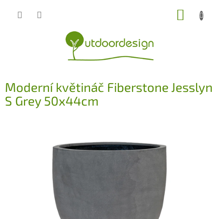
Přejít
NÁKUP
na
obsah
KOŠÍK
Moderní květináč Fiberstone Jesslyn
S Grey 50x44cm