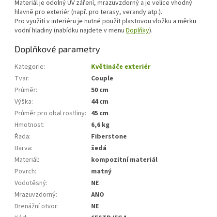
Materiál je odolný UV záření, mrazuvzdorný a je velice vhodný
hlavně pro exteriér (např. pro terasy, verandy atp.).
Pro využití v interiéru je nutné použít plastovou vložku a měrku
vodní hladiny (nabídku najdete v menu
Doplňky
).
Doplňkové parametry
Kategorie
:
Květináče exteriér
Tvar
:
Couple
Průměr
:
50 cm
Výška
:
44 cm
Průměr pro obal rostliny
:
45 cm
Hmotnost
:
6,6 kg
Řada
:
Fiberstone
Barva
:
šedá
Materiál
:
kompozitní materiál
Povrch
:
matný
Vodotěsný
:
NE
Mrazuvzdorný
:
ANO
Drenážní otvor
:
NE