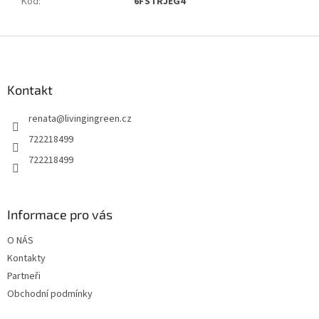
Kód
:
6FSTRJEG4
Z
á
p
a
Kontakt
t
renata
@
livingingreen.cz
í
722218499
722218499
Informace pro vás
O NÁS
Kontakty
Partneři
Obchodní podmínky