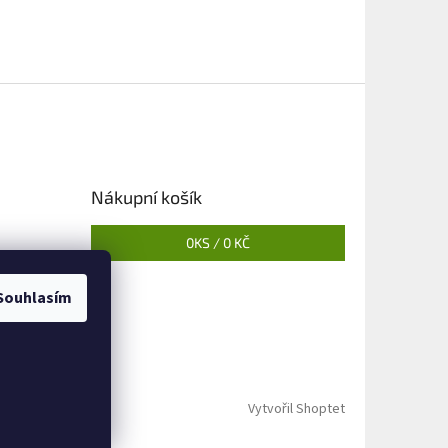
Nákupní košík
0
KS /
0 KČ
Souhlasím
Vytvořil Shoptet