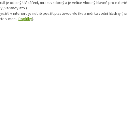
iál je odolný UV záření, mrazuvzdorný a je velice vhodný hlavně pro exterié
y, verandy atp.).
yužití v interiéru je nutné použít plastovou vložku a měrku vodní hladiny (n
ete v menu
Doplňky
).