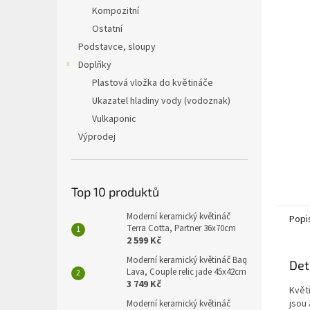
n
Kompozitní
e
Ostatní
l
Podstavce, sloupy
Doplňky
Plastová vložka do květináče
Ukazatel hladiny vody (vodoznak)
Vulkaponic
Výprodej
Top 10 produktů
Moderní keramický květináč
Popi
Terra Cotta, Partner 36x70cm
2 599 Kč
Moderní keramický květináč Baq
Det
Lava, Couple relic jade 45x42cm
3 749 Kč
Květ
jsou 
Moderní keramický květináč