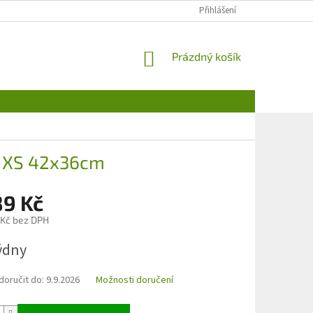
Přihlášení
NÁKUPNÍ
Prázdný košík
KOŠÍK
ck XS 42x36cm
89 Kč
 Kč bez DPH
týdny
oručit do:
9.9.2026
Možnosti doručení