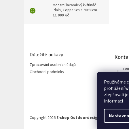
Moderní keramický květináč
Plain, Coppa Sepia 50x88cm
11 009 Kč
Z
á
p
a
t
Důležité odkazy
Konta
í
Zpracování osobních údajů
ren
Obchodní podmínky
72
Používáme c
72
prohlížení w
zlepšovali j
informací
Nastaven
Copyright 2026
E-shop Outdoordesign.cz
. Všechna prá