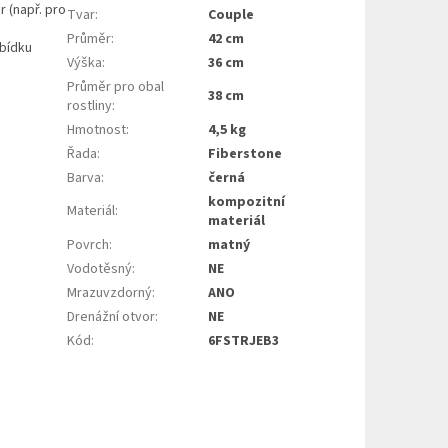
r (např. pro
Tvar
:
Couple
Průměr
:
42 cm
abídku
Výška
:
36 cm
Průměr pro obal
38 cm
rostliny
:
Hmotnost
:
4,5 kg
Řada
:
Fiberstone
Barva
:
černá
kompozitní
Materiál
:
materiál
Povrch
:
matný
Vodotěsný
:
NE
Mrazuvzdorný
:
ANO
Drenážní otvor
:
NE
Kód
:
6FSTRJEB3