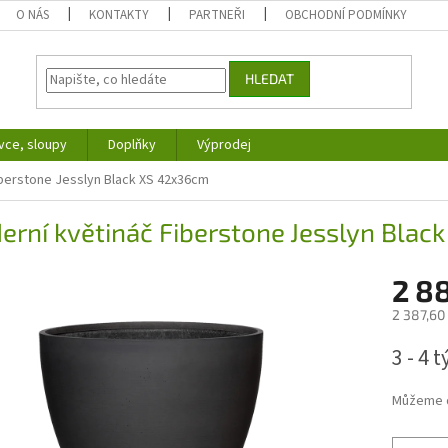
O NÁS
KONTAKTY
PARTNEŘI
OBCHODNÍ PODMÍNKY
HLEDAT
vce, sloupy
Doplňky
Výprodej
iberstone Jesslyn Black XS 42x36cm
rní květináč Fiberstone Jesslyn Bla
2 8
2 387,60
Měrná
3 - 4 
cena:
Můžeme d