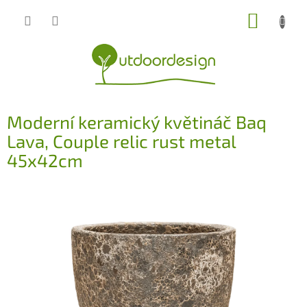
Přejít
NÁKUP
na
obsah
KOŠÍK
Moderní keramický květináč Baq
Lava, Couple relic rust metal
45x42cm