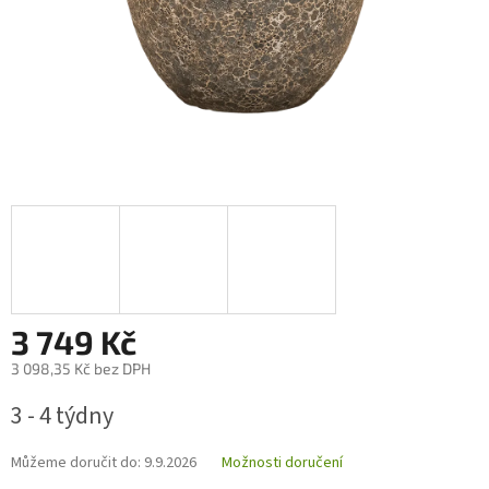
3 749 Kč
3 098,35 Kč bez DPH
Měrná
3 - 4 týdny
cena:
Můžeme doručit do:
9.9.2026
Možnosti doručení