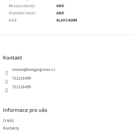
Mrazuvzdorný
:
ANO
Drenážní otvor
:
ANO
Kód
:
6LAVC420M
Z
á
p
a
Kontakt
t
renata
@
livingingreen.cz
í
722218499
722218499
Informace pro vás
O NÁS
Kontakty