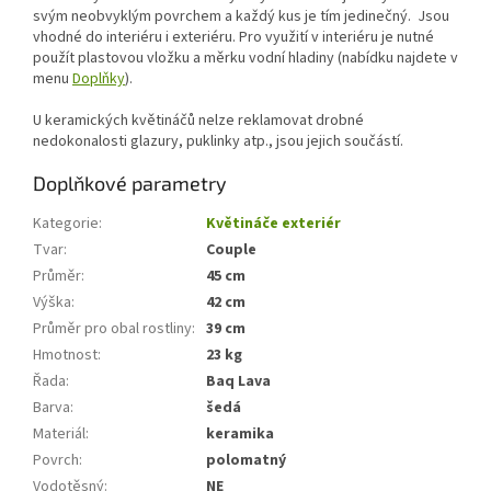
svým neobvyklým povrchem a každý kus je tím jedinečný. Jsou
vhodné do interiéru i exteriéru. Pro využití v interiéru je nutné
použít plastovou vložku a měrku vodní hladiny (nabídku najdete v
menu
Doplňky
).
U keramických květináčů nelze reklamovat drobné
nedokonalosti glazury, puklinky atp., jsou jejich součástí.
Doplňkové parametry
Kategorie
:
Květináče exteriér
Tvar
:
Couple
Průměr
:
45 cm
Výška
:
42 cm
Průměr pro obal rostliny
:
39 cm
Hmotnost
:
23 kg
Řada
:
Baq Lava
Barva
:
šedá
Materiál
:
keramika
Povrch
:
polomatný
Vodotěsný
:
NE