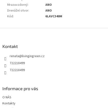
Mrazuvzdorný
:
ANO
Drenážní otvor
:
ANO
Kód
:
6LAVC340M
Z
á
p
a
Kontakt
t
renata
@
livingingreen.cz
í
722218499
722218499
Informace pro vás
O NÁS
Kontakty