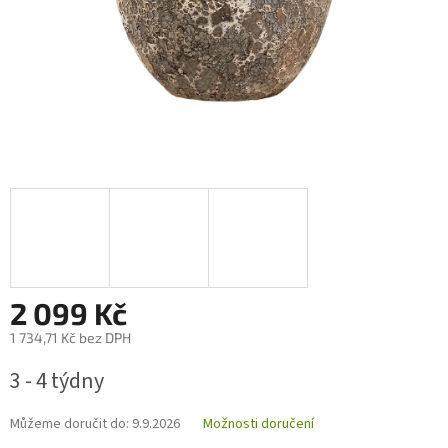
2 099 Kč
1 734,71 Kč bez DPH
Měrná
3 - 4 týdny
cena:
Můžeme doručit do:
9.9.2026
Možnosti doručení