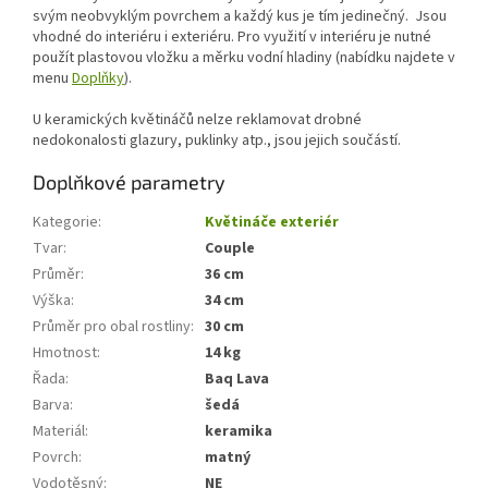
svým neobvyklým povrchem a každý kus je tím jedinečný. Jsou
vhodné do interiéru i exteriéru. Pro využití v interiéru je nutné
použít plastovou vložku a měrku vodní hladiny (nabídku najdete v
menu
Doplňky
).
U keramických květináčů nelze reklamovat drobné
nedokonalosti glazury, puklinky atp., jsou jejich součástí.
Doplňkové parametry
Kategorie
:
Květináče exteriér
Tvar
:
Couple
Průměr
:
36 cm
Výška
:
34 cm
Průměr pro obal rostliny
:
30 cm
Hmotnost
:
14 kg
Řada
:
Baq Lava
Barva
:
šedá
Materiál
:
keramika
Povrch
:
matný
Vodotěsný
:
NE