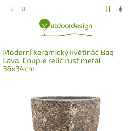
Přejít
NÁKUP
na
obsah
KOŠÍK
Moderní keramický květináč Baq
Lava, Couple relic rust metal
36x34cm